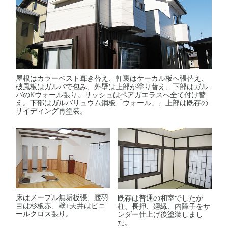
屋根はカラーベスト葺き替え、軒裏はケーカル板へ張替え、
破風板はガルバで包み、外壁は上部が塗り替え、下部はガル
バのKウォール張り。サッシュはペアガエラスへ全て付け替
え。下部はガルバリュウム鋼板「ウォール」、上部は既存の
サイディング再塗装。
床はメープル無垢板張、腰羽
既存は普通の和室でしたが
目は杉板赤、壁+天井はビニ
柱、長押、廻縁、内障子をサ
ールクロス張り。
ンダー仕上げ後塗装しまし
た。