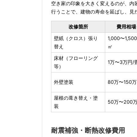
空き家の印象を大きく変えるのが、内
行うことで、建物の寿命を延ばし、見
改修箇所
費用相場
壁紙（クロス）張り
1,000〜1,50
替え
㎡
床材（フローリング
1万〜3万円/
等）
外壁塗装
80万〜150
屋根の葺き替え・塗
50万〜200
装
耐震補強・断熱改修費用