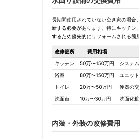
水回り設備の交換費用
長期間使用されていない空き家の場合
新する必要があります。特にキッチン
するため優先的にリフォームされる箇
改修箇所
費用相場
キッチン
50万〜150万円
システ
浴室
80万〜150万円
ユニッ
トイレ
20万〜50万円
便器の
洗面台
10万〜30万円
洗面化
内装・外装の改修費用